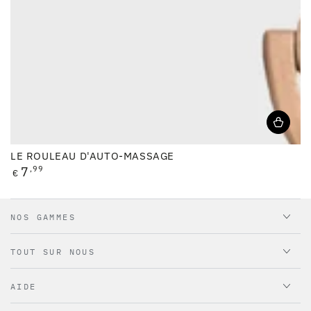
LE ROULEAU D'AUTO-MASSAGE
Prix
7
,99
€
normal
NOS GAMMES
TOUT SUR NOUS
AIDE