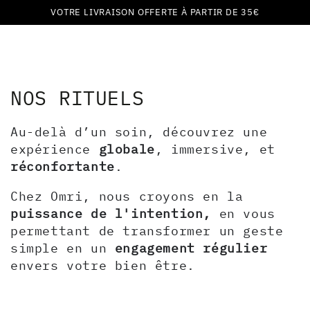
Panier
IGNORER LE
VOTRE LIVRAISON OFFERTE À PARTIR DE 35€
CONTENU
NOS RITUELS
Au-delà d’un soin, découvrez une
expérience
globale
, immersive, et
réconfortante
.
Chez Omri, nous croyons en la
puissance de l'intention,
en vous
permettant de transformer un geste
simple en un
engagement régulier
envers votre bien être.