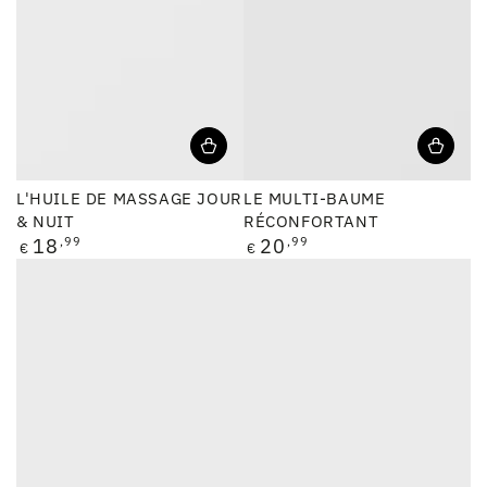
L'HUILE DE MASSAGE JOUR
LE MULTI-BAUME
& NUIT
RÉCONFORTANT
Prix
Prix
18
,99
20
,99
€
€
normal
normal